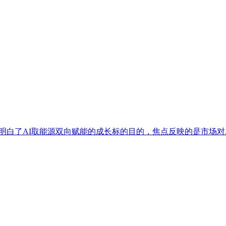
明白了AI取能源双向赋能的成长标的目的，焦点反映的是市场对AI