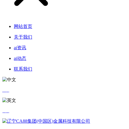
网站首页
关于我们
ai资讯
ai动态
联系我们
中文
英文