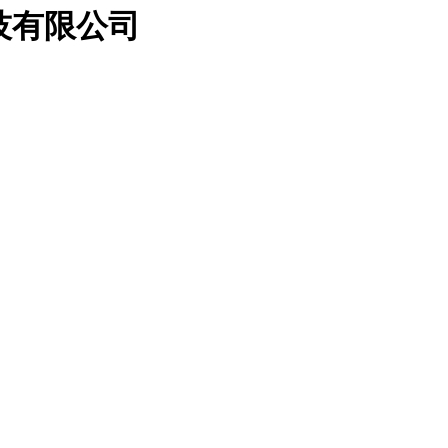
科技有限公司