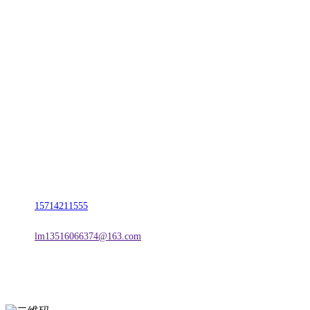
CONTACT US
联系我们
名称：辽宁CA88集团(中国区)金属科技有限公司
地址：朝阳市朝阳县柳城经济开发区有色金属工业园
电话：
15714211555
邮箱：
lm13516066374@163.com